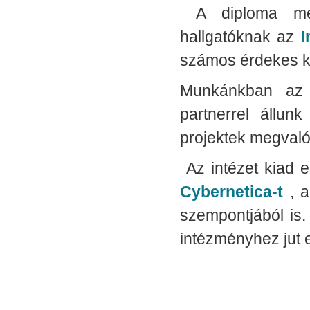
A diploma meg
hallgatóknak az
I
számos érdekes ku
Munkánkban az o
partnerrel állunk
projektek megvaló
Az intézet kiad e
Cybernetica-t
, a
szempontjából is.
intézményhez jut e