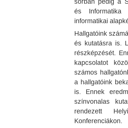
sorban pedig a 
és Informatika
informatikai alapk
Hallgatóink számá
és kutatásra is. 
részképzését. Enn
kapcsolatot köz
számos hallgatónk
a hallgatóink be
is. Ennek eredm
színvonalas kut
rendezett He
Konferenciákon.