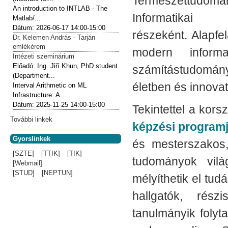
Természettudo
An introduction to INTLAB - The
Informatikai
Matlab/...
Dátum:
2026-06-17
14:00-15:00
részeként. Alapfe
Dr. Kelemen András - Tarján
emlékérem
modern informa
Intézeti szeminárium
Előadó:
Ing. Jiří Khun, PhD student
számítástudomán
(Department...
életben és innovat
Interval Arithmetic on ML
Infrastructure: A...
Dátum:
2025-11-25
14:00-15:00
Tekintettel a kors
További linkek
képzési program
Gyorslinkek
és mesterszakos, 
[SZTE]
[TTIK]
[TIK]
tudományok vilá
[Webmail]
[STUD]
[NEPTUN]
mélyíthetik el tud
hallgatók, rés
tanulmányik folyt