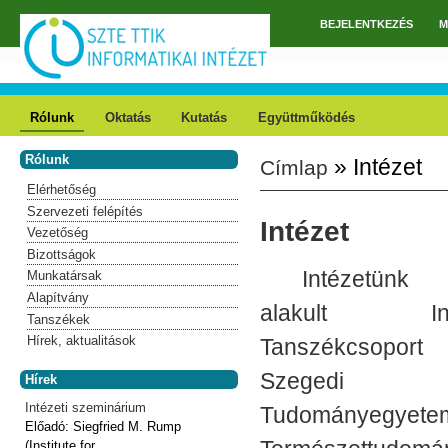
Ugrás a tartalomra
BEJELENTKEZÉS
M
Főmenü
Rólunk
Oktatás
Kutatás
Együttműködés
Rólunk
» Intézet
Címlap
Jelenlegi hely
Elérhetőség
Szervezeti felépítés
Intézet
Vezetőség
Bizottságok
Intézetünk 
Munkatársak
Alapítvány
alakult Info
Tanszékek
Hírek, aktualitások
Tanszékcsoport
Szegedi
Hírek
Intézeti szeminárium
Tudományegyete
Előadó:
Siegfried M. Rump
(Institute for...