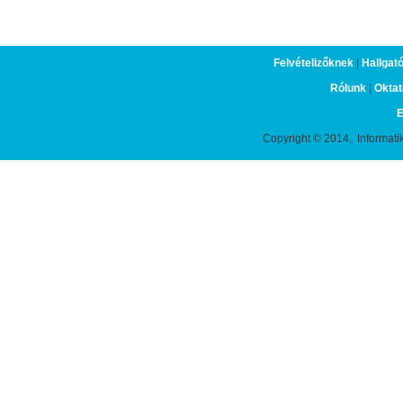
Felvételizőknek
|
Hallgat
Rólunk
|
Oktat
E
Copyright © 2014, Informati