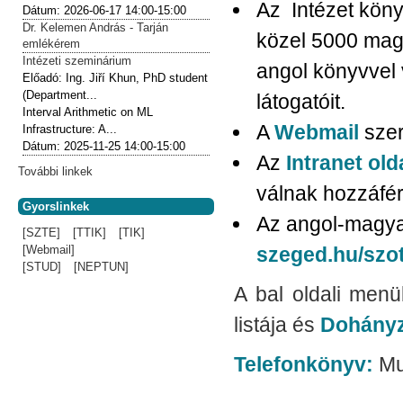
Az Intézet köny
Dátum:
2026-06-17
14:00-15:00
Dr. Kelemen András - Tarján
közel 5000 mag
emlékérem
Intézeti szeminárium
angol könyvvel 
Előadó:
Ing. Jiří Khun, PhD student
(Department...
látogatóit.
Interval Arithmetic on ML
A
Webmail
szer
Infrastructure: A...
Dátum:
2025-11-25
14:00-15:00
Az
Intranet ol
További linkek
válnak hozzáfé
Gyorslinkek
Az angol-magya
[SZTE]
[TTIK]
[TIK]
[Webmail]
szeged.hu/szo
[STUD]
[NEPTUN]
A bal oldali men
listája és
Dohányz
Telefonkönyv:
Mun