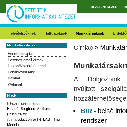
Ugrás a tartalomra
BEJELENTKEZÉS
M
Főmenü
Felvételizőknek
Hallgatóknak
Munkatársaknak
Érdeklő
Munkatársaknak
» Munkatá
Címlap
Jelenlegi hely
Eseménynaptár
Hasznos email címek
Munkatársak
Laptop/Kivetitő órarend
Dohányzási rend
A Dolgozóink
Intranet
Webmail
nyújtott szolgál
Hírek
hozzáférhetőségei
Intézeti szeminárium
Előadó:
Siegfried M. Rump
BIR
- belső inf
(Institute for...
rendszer
An introduction to INTLAB - The
Matlab/...