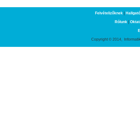
Felvételizőknek
|
Hallgat
Rólunk
|
Oktat
E
Copyright © 2014, Informati