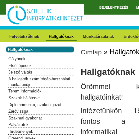
Ugrás a tartalomra
BEJELENTKEZÉS
M
Főmenü
Felvételizőknek
Hallgatóknak
Munkatársaknak
Érdeklő
Hallgatóknak
» Hallgató
Címlap
Jelenlegi hely
Gólyának
Első lépések
Hallgatóknak
Jelszó váltás
A hallgatók számítógép-használati
munkarendje
Örömmel kös
Terem információk
hallgatóinkat!
Szakok hálótervei
Diplomamunka, szakdolgozat
Intézetünkön 
Záróvizsga
Szakmai gyakorlat
fontos a 
Pályázatok
informati
Hirdetmények
Órarendi ügyek