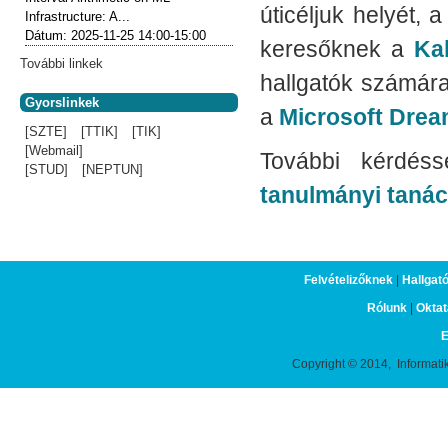
úticéljuk helyét,
Infrastructure: A...
Dátum:
2025-11-25
14:00-15:00
keresőknek a
Ka
További linkek
hallgatók számára
Gyorslinkek
a
Microsoft Dre
[SZTE]
[TTIK]
[TIK]
[Webmail]
További kérdéss
[STUD]
[NEPTUN]
tanulmányi taná
Felvételizőknek
|
Hallgat
Rólunk
|
Oktat
E
Copyright © 2014, Informati