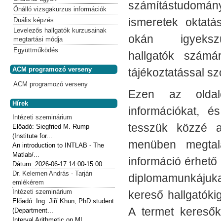
számítástudomán
Önálló vizsgakurzus információk
ismeretek oktatá
Duális képzés
Levelezős hallgatók kurzusainak
okán igyeks
megtartási módja
Együttműködés
hallgatók számá
ACM programozó verseny
tájékoztatással szo
ACM programozó verseny
Ezen az oldal
Hírek
információkat, 
Intézeti szeminárium
tesszük közzé a
Előadó:
Siegfried M. Rump
(Institute for...
menüben megtalá
An introduction to INTLAB - The
Matlab/...
információ érhető 
Dátum:
2026-06-17
14:00-15:00
Dr. Kelemen András - Tarján
diplomamunkájuk
emlékérem
Intézeti szeminárium
kereső hallgatóki
Előadó:
Ing. Jiří Khun, PhD student
A termet keres
(Department...
Interval Arithmetic on ML