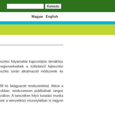
Keresés
Keresés űrlap
Magyar
English
jlesztési folyamattal kapcsolatos témákhoz
megismerkednek a különböző fejlesztési
lesztés során alkalmazott módszerek és
M és beágyazott rendszerekkel, illetve a
ásokban, rendszeresen publikálnak rangos
nciákon. A tanszéken folyó kutatási munka
hont a nemzetközi viszonylatban is nagyon