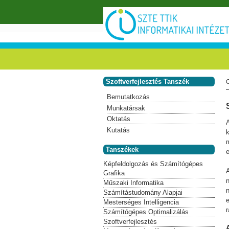
Ugrás a tartalomra
Szoftverfejlesztés Tanszék
Bemutatkozás
Munkatársak
Oktatás
A
Kutatás
Tanszékek
e
Képfeldolgozás és Számítógépes
Grafika
Műszaki Informatika
Számítástudomány Alapjai
Mesterséges Intelligencia
Számítógépes Optimalizálás
Szoftverfejlesztés