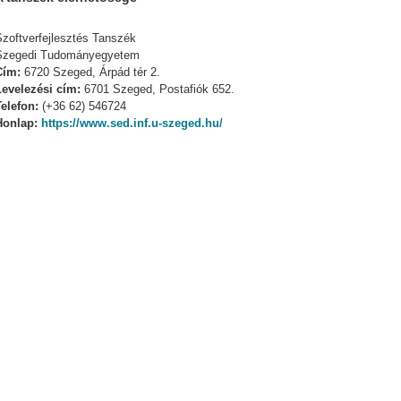
Szoftverfejlesztés Tanszék
Szegedi Tudományegyetem
Cím:
6720 Szeged, Árpád tér 2.
Levelezési cím:
6701 Szeged, Postafiók 652.
Telefon:
(+36 62) 546724
Honlap:
https://www.sed.inf.u-szeged.hu/