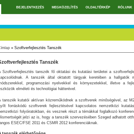
BEJELENTKEZÉS
MEGKÖZELÍTÉS
OLDALTÉRKÉP
RÓLUNK
Főmenü
» Szoftverfejlesztés Tanszék
Címlap
Jelenlegi hely
Szoftverfejlesztés Tanszék
 Szoftverfejlesztés tanszék fő oktatási és kutatási területei a szoftverfe
kapcsolódnak. A tanszék által oktatott tárgyak keretében a hallgatók 
módszerekkel, programozási nyelvekkel és környezetekkel, illetve a fej
szközök elméleti és technológiai hátterével.
A tanszék kutatói aktívan közreműködnek a szoftverek minőségével, az M2
nyílt forráskódú szoftverek fejlesztésével kapcsolatos nemzetközi kutat
nemzetközi folyóiratokban, és vesznek részt a témákkal foglalkozó konfere
elismertségét jelzi az is, hogy a tanszék szervezésében Szeged adhatott ott
rangos ESEC/FSE 2011 és CSMR 2012 konferenciáknak.
A tanszék elérhetősége