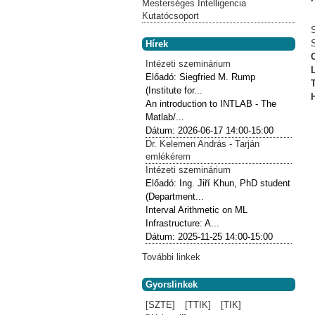
Mesterséges Intelligencia
Kutatócsoport
Hírek
Intézeti szeminárium
Előadó:
Siegfried M. Rump
(Institute for...
An introduction to INTLAB - The
Matlab/...
Dátum:
2026-06-17
14:00-15:00
Dr. Kelemen András - Tarján
emlékérem
Intézeti szeminárium
Előadó:
Ing. Jiří Khun, PhD student
(Department...
Interval Arithmetic on ML
Infrastructure: A...
Dátum:
2025-11-25
14:00-15:00
További linkek
Gyorslinkek
[SZTE]
[TTIK]
[TIK]