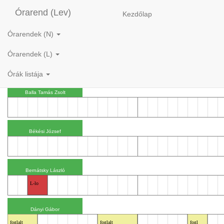
Órarend (Lev)
Kezdőlap
Órarendek (N)
1. hét (09.11/09.12) Péntek
1. hét (09.11/09.12) Szombat
Órarendek (L)
8
9
10
11
12
13
14
15
16
17
18
19
20
8
9
10
11
12
13
14
15
1
Órák listája
L-lo
foglalt
foglalt
fogl