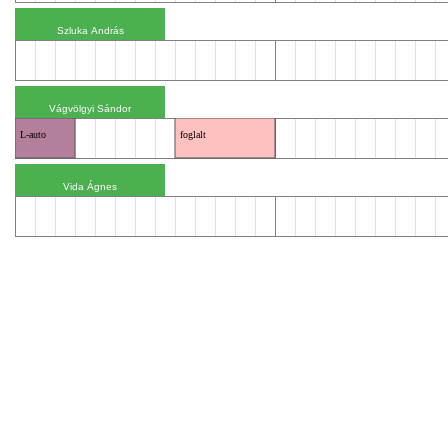
L-auto
foglalt