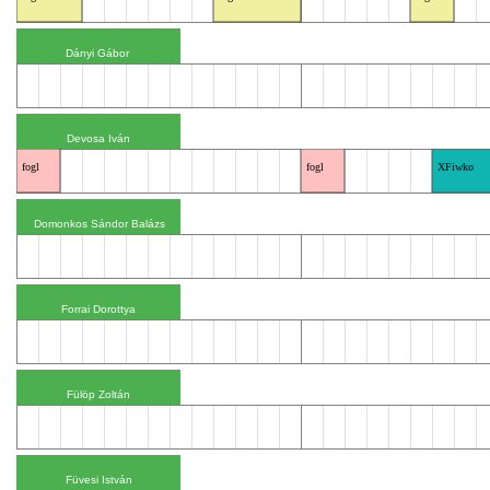
fogl
fogl
XFiwko