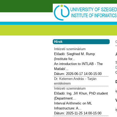
Skip to main content
Hírek
Intézeti szeminárium
Előadó:
Siegfried M. Rump
(Institute for...
An introduction to INTLAB - The
Matlab/...
Dátum:
2026-06-17
14:00-15:00
Dr. Kelemen András - Tarján
emlékérem
Intézeti szeminárium
i
Előadó:
Ing. Jiří Khun, PhD student
(Department...
Interval Arithmetic on ML
Infrastructure: A...
i
Dátum:
2025-11-25
14:00-15:00