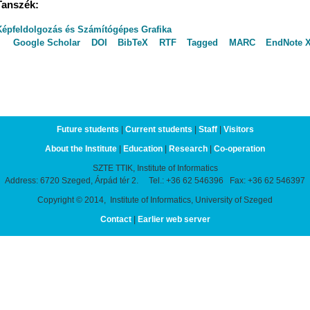
Tanszék:
Képfeldolgozás és Számítógépes Grafika
Google Scholar
DOI
BibTeX
RTF
Tagged
MARC
EndNote 
Future students
|
Current students
|
Staff
|
Visitors
About the Institute
|
Education
|
Research
|
Co-operation
SZTE TTIK, Institute of Informatics
Address: 6720 Szeged, Árpád tér 2. Tel.: +36 62 546396 Fax: +36 62 546397
Copyright © 2014, Institute of Informatics, University of Szeged
Contact
|
Earlier web server