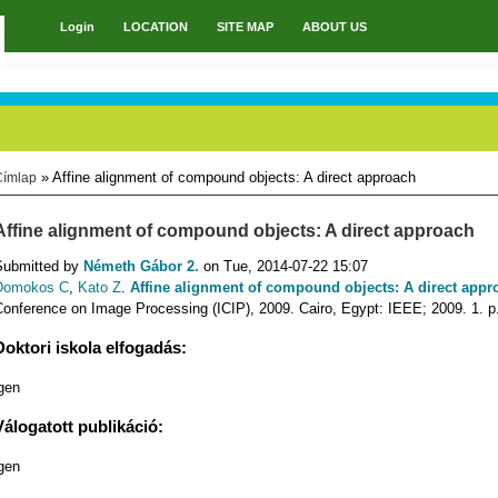
Login
LOCATION
SITE MAP
ABOUT US
Main menu
» Affine alignment of compound objects: A direct approach
Címlap
You are here
Affine alignment of compound objects: A direct approach
Submitted by
Németh Gábor 2.
on Tue, 2014-07-22 15:07
Domokos C
,
Kato Z
.
Affine alignment of compound objects: A direct appr
Conference on Image Processing (ICIP), 2009. Cairo, Egypt: IEEE; 2009. 1. p
Doktori iskola elfogadás:
gen
Válogatott publikáció:
gen