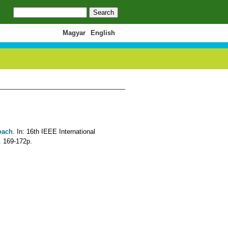
Search
Search form
Magyar
English
oach
. In: 16th IEEE International
. 169-172p.