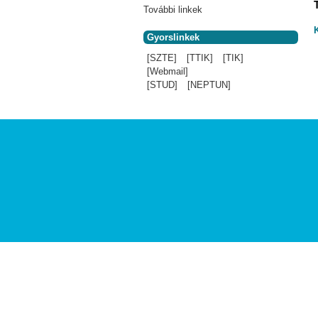
További linkek
Gyorslinkek
[SZTE]
[TTIK]
[TIK]
[Webmail]
[STUD]
[NEPTUN]