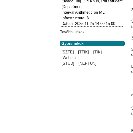
Előadó:
Ing. Jiří Khun, PhD student
(Department...
2
Interval Arithmetic on ML
Infrastructure: A...
Dátum:
2025-11-25
14:00-15:00
További linkek
3
Gyorslinkek
[SZTE]
[TTIK]
[TIK]
[Webmail]
[STUD]
[NEPTUN]