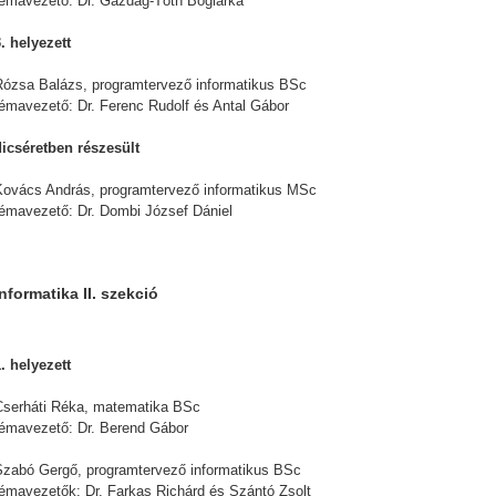
témavezető: Dr. Gazdag-Tóth Boglárka
. helyezett
Rózsa Balázs, programtervező informatikus BSc
témavezető: Dr. Ferenc Rudolf és Antal Gábor
dicséretben részesült
Kovács András, programtervező informatikus MSc
témavezető: Dr. Dombi József Dániel
Informatika II. szekció
. helyezett
Cserháti Réka, matematika BSc
témavezető: Dr. Berend Gábor
Szabó Gergő, programtervező informatikus BSc
témavezetők: Dr. Farkas Richárd és Szántó Zsolt