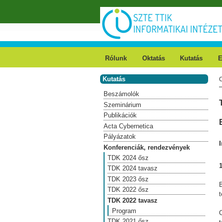
Ugrás a tartalomra
Rólunk
Oktatás
Kutatás
E
Kutatás
Beszámolók
Szeminárium
Publikációk
Acta Cybernetica
Pályázatok
Konferenciák, rendezvények
TDK 2024 ősz
1
TDK 2024 tavasz
TDK 2023 ősz
TDK 2022 ősz
TDK 2022 tavasz
Program
TDK 2021 ősz