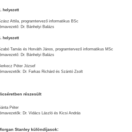
. helyezett
Szász Attila, programtervező informatikus BSc
témavezető: Dr. Bánhelyi Balázs
. helyezett
Szabó Tamás és Horváth János, programtervező informatikus MSc
témavezető: Dr. Bánhelyi Balázs
Berkecz Péter József
témavezetők: Dr. Farkas Richárd és Szántó Zsolt
dicséretben részesült
Sánta Péter
témavezetők: Dr. Vidács László és Kicsi András
Morgan Stanley különdíjasok: