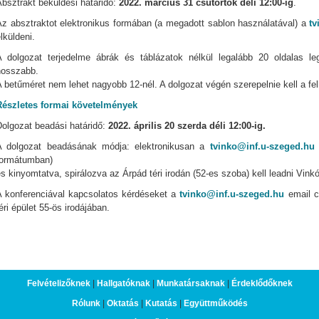
bsztrakt beküldési határidő:
2022. március 31 csütörtök déli 12:00-ig
.
Az absztraktot elektronikus formában (a megadott sablon használatával) a
tv
lküldeni.
A dolgozat terjedelme ábrák és táblázatok nélkül legalább 20 oldalas l
hosszabb.
 betűméret nem lehet nagyobb 12-nél. A dolgozat végén szerepelnie kell a fe
Részletes formai követelmények
Dolgozat beadási határidő:
2022. április 20 szerda déli 12:00-ig.
A dolgozat beadásának módja: elektronikusan a
tvinko@inf.u-szeged.hu
e
formátumban)
s kinyomtatva, spirálozva az Árpád téri irodán (52-es szoba) kell leadni Vin
A konferenciával kapcsolatos kérdéseket a
tvinko@inf.u-szeged.hu
email c
éri épület 55-ös irodájában.
Felvételizőknek
|
Hallgatóknak
|
Munkatársaknak
|
Érdeklődőknek
Rólunk
|
Oktatás
|
Kutatás
|
Együttműködés