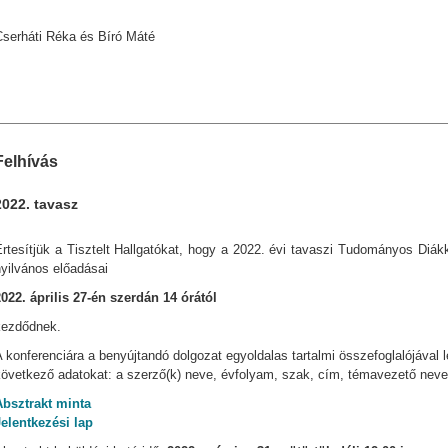
Cserháti Réka és Bíró Máté
Felhívás
2022. tavasz
rtesítjük a Tisztelt Hallgatókat, hogy a 2022. évi tavaszi Tudományos Diák
yilvános előadásai
2022. április 27-én szerdán 14 órától
kezdődnek.
 konferenciára a benyújtandó dolgozat egyoldalas tartalmi összefoglalójával le
következő adatokat: a szerző(k) neve, évfolyam, szak, cím, témavezető neve
Absztrakt minta
Jelentkezési lap