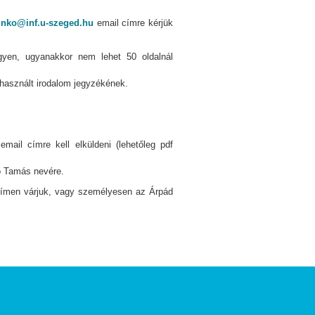
inko@inf.u-szeged.hu
email címre kérjük
egyen, ugyanakkor nem lehet 50 oldalnál
lhasznált irodalom jegyzékének.
mail címre kell elküldeni (lehetőleg pdf
kó Tamás nevére.
ímen várjuk, vagy személyesen az Árpád