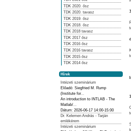
TDK 2020. ősz
3
TDK 2020. tavasz
TDK 2019. ősz
TDK 2018. ősz
TDK 2018 tavasz
TDK 2017 ősz
TDK 2016 ősz
TDK 2016 tavasz
TDK 2015 ősz
TDK 2014 ősz
Hírek
Intézeti szeminárium
Előadó:
Siegfried M. Rump
(Institute for...
1
An introduction to INTLAB - The
Matlab/...
Dátum:
2026-06-17
14:00-15:00
Dr. Kelemen András - Tarján
emlékérem
Intézeti szeminárium