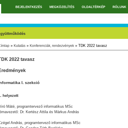
BEJELENTKEZÉS
MEGKÖZELÍTÉS
OLDALTÉRKÉP
RÓLUNK
Főmenü
gyüttműködés
»
»
» TDK 2022 tavasz
Címlap
Kutatás
Konferenciák, rendezvények
Jelenlegi hely
TDK 2022 tavasz
Eredmények
Informatika I. szekció
. helyezett
Bíró Máté, programtervező informatikus MSc
témavezető: Dr. Kertész Attila és Márkus András
Czégel András, programtervező informatikus MSc