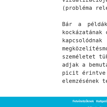
(probléma rel
Bár a példák
kockázatának 
kapcsolódn
megközelítésm
személetet tü
adjak a bemut
picit érintve
elemzésének t
Felvételizőknek
|
Hallgat