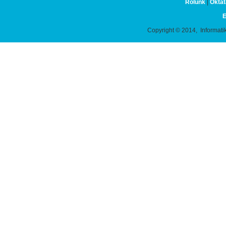
Rólunk
|
Oktat
E
Copyright © 2014, Informati