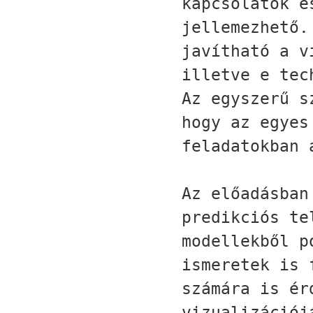
kapcsolatok é
jellemezhető.
javítható a v
illetve e tec
Az egyszerű s
hogy az egyes
feladatokban 
Az előadásban
predikciós te
modellekből p
ismeretek is 
számára is ér
vizualizációj