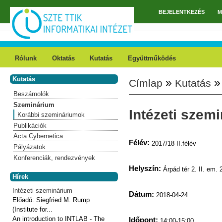
Ugrás a tartalomra
BEJELENTKEZÉS
M
Főmenü
Rólunk
Oktatás
Kutatás
Együttműködés
Kutatás
»
Címlap
Kutatás
Jelenlegi hely
Beszámolók
Szeminárium
Intézeti szem
Korábbi szemináriumok
Publikációk
Acta Cybernetica
Félév:
2017/18 II.félév
Pályázatok
Konferenciák, rendezvények
Helyszín:
Árpád tér 2. II. em. 
Hírek
Intézeti szeminárium
Dátum:
2018-04-24
Előadó:
Siegfried M. Rump
(Institute for...
An introduction to INTLAB - The
Időpont:
14:00-15:00