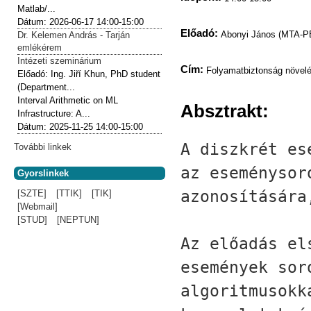
Matlab/...
Dátum:
2026-06-17
14:00-15:00
Előadó:
Abonyi János (MTA-PE
Dr. Kelemen András - Tarján
emlékérem
Intézeti szeminárium
Cím:
Folyamatbiztonság növelé
Előadó:
Ing. Jiří Khun, PhD student
(Department...
Interval Arithmetic on ML
Absztrakt:
Infrastructure: A...
Dátum:
2025-11-25
14:00-15:00
A diszkrét es
További linkek
az eseménysor
Gyorslinkek
azonosítására
[SZTE]
[TTIK]
[TIK]
[Webmail]
[STUD]
[NEPTUN]
Az előadás el
események sor
algoritmusokk