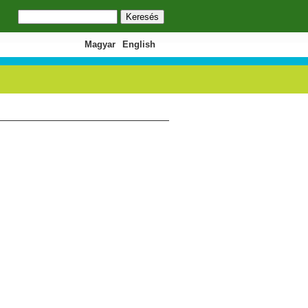
Keresés
Keresés űrlap
Magyar
English