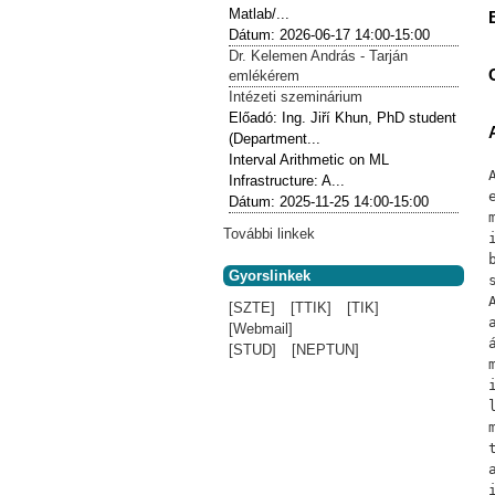
Matlab/...
Dátum:
2026-06-17
14:00-15:00
Dr. Kelemen András - Tarján
emlékérem
Intézeti szeminárium
Előadó:
Ing. Jiří Khun, PhD student
(Department...
Interval Arithmetic on ML
Infrastructure: A...
Dátum:
2025-11-25
14:00-15:00
További linkek
Gyorslinkek
[SZTE]
[TTIK]
[TIK]
[Webmail]
[STUD]
[NEPTUN]