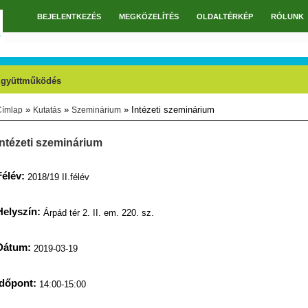
BEJELENTKEZÉS
MEGKÖZELÍTÉS
OLDALTÉRKÉP
RÓLUNK
Főmenü
gyüttműködés
»
»
» Intézeti szeminárium
Címlap
Kutatás
Szeminárium
Jelenlegi hely
Intézeti szeminárium
Félév:
2018/19 II.félév
Helyszín:
Árpád tér 2. II. em. 220. sz.
Dátum:
2019-03-19
Időpont:
14:00-15:00