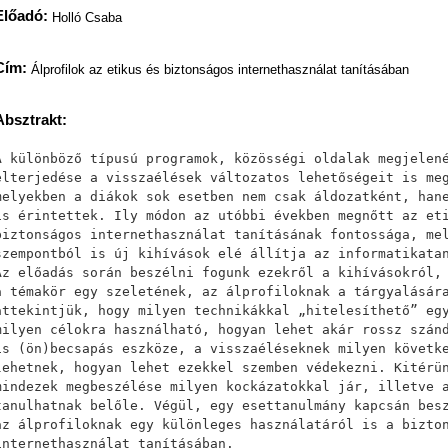
Előadó:
Holló Csaba
Cím:
Álprofilok az etikus és biztonságos internethasználat tanításában
Absztrakt:
A különböző típusú programok, közösségi oldalak megjelen
elterjedése a visszaélések változatos lehetőségeit is me
melyekben a diákok sok esetben nem csak áldozatként, han
is érintettek. Ily módon az utóbbi években megnőtt az et
biztonságos internethasználat tanításának fontossága, me
szempontból is új kihívások elé állítja az informatikata
Az előadás során beszélni fogunk ezekről a kihívásokról,
a témakör egy szeletének, az álprofiloknak a tárgyalásár
áttekintjük, hogy milyen technikákkal „hitelesíthető” eg
milyen célokra használható, hogyan lehet akár rossz szán
is (ön)becsapás eszköze, a visszaéléseknek milyen követk
lehetnek, hogyan lehet ezekkel szemben védekezni. Kitérü
mindezek megbeszélése milyen kockázatokkal jár, illetve 
tanulhatnak belőle. Végül, egy esettanulmány kapcsán bes
az álprofiloknak egy különleges használatáról is a bizto
internethasználat tanításában.