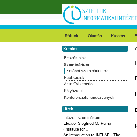
Ugrás a tartalomra
Rólunk
Oktatás
Kutatás
E
Kutatás
Beszámolók
Szeminárium
Korábbi szemináriumok
Publikációk
Acta Cybernetica
Pályázatok
Konferenciák, rendezvények
Hírek
Intézeti szeminárium
Előadó:
Siegfried M. Rump
(Institute for...
An introduction to INTLAB - The