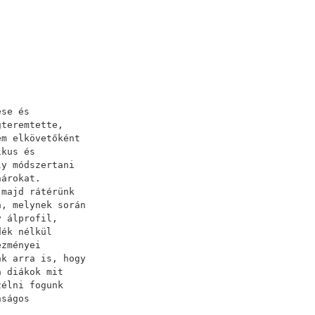
ése és
gteremtette,
em elkövetőként
ikus és
ly módszertani
nárokat.
 majd rátérünk
a, melynek során
y álprofil,
dék nélkül
ezményei
nk arra is, hogy
a diákok mit
zélni fogunk
nságos