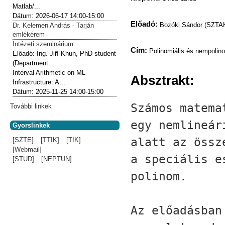
Matlab/...
Dátum:
2026-06-17
14:00-15:00
Előadó:
Bozóki Sándor (SZTAK
Dr. Kelemen András - Tarján
emlékérem
Intézeti szeminárium
Cím:
Polinomiális és nempolin
Előadó:
Ing. Jiří Khun, PhD student
(Department...
Interval Arithmetic on ML
Absztrakt:
Infrastructure: A...
Dátum:
2025-11-25
14:00-15:00
Számos matema
További linkek
egy nemlineár
Gyorslinkek
alatt az össz
[SZTE]
[TTIK]
[TIK]
[Webmail]
a speciális e
[STUD]
[NEPTUN]
polinom.
Az előadásban