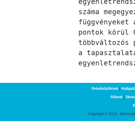
egyenletrends
száma megegye
függvényeket 
pontok körül 
többváltozós 
a tapasztalat
egyenletrends
Felvételizőknek
|
Hallgat
Rólunk
|
Oktat
E
Copyright © 2014, Informati