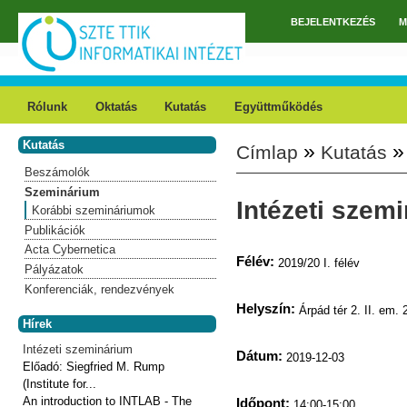
Ugrás a tartalomra
BEJELENTKEZÉS
M
Főmenü
Rólunk
Oktatás
Kutatás
Együttműködés
Kutatás
»
Címlap
Kutatás
Jelenlegi hely
Beszámolók
Szeminárium
Intézeti szem
Korábbi szemináriumok
Publikációk
Acta Cybernetica
Félév:
2019/20 I. félév
Pályázatok
Konferenciák, rendezvények
Helyszín:
Árpád tér 2. II. em. 
Hírek
Intézeti szeminárium
Dátum:
2019-12-03
Előadó:
Siegfried M. Rump
(Institute for...
An introduction to INTLAB - The
Időpont:
14:00-15:00