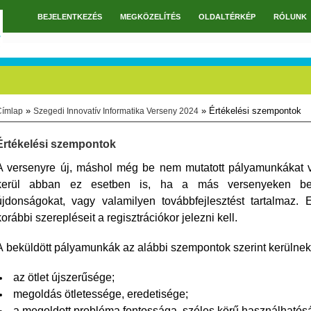
BEJELENTKEZÉS
MEGKÖZELÍTÉS
OLDALTÉRKÉP
RÓLUNK
Főmenü
»
» Értékelési szempontok
Címlap
Szegedi Innovatív Informatika Verseny 2024
Jelenlegi hely
Értékelési szempontok
A versenyre új, máshol még be nem mutatott pályamunkákat 
kerül abban ez esetben is, ha a más versenyeken bem
újdonságokat, vagy valamilyen továbbfejlesztést tartalmaz
korábbi szerepléseit a regisztrációkor jelezni kell.
A
beküldött pályamunkák az alábbi szempontok szerint kerülnek 
az ötlet újszerűsége;
megoldás ötletessége, eredetisége;
a megoldott probléma fontossága, széles körű használhatós