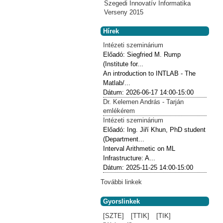
Szegedi Innovatív Informatika
Verseny 2015
Hírek
Intézeti szeminárium
Előadó:
Siegfried M. Rump
(Institute for...
An introduction to INTLAB - The
Matlab/...
Dátum:
2026-06-17
14:00-15:00
Dr. Kelemen András - Tarján
emlékérem
Intézeti szeminárium
Előadó:
Ing. Jiří Khun, PhD student
(Department...
Interval Arithmetic on ML
Infrastructure: A...
Dátum:
2025-11-25
14:00-15:00
További linkek
Gyorslinkek
[SZTE]
[TTIK]
[TIK]