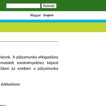
Keresés
Keresés űrlap
Magyar
English
várunk. A pályamunka elfogadásra
utatott eredményekhez képest
. Ebben az esetben a pályamunka
értékelésre:
ága;