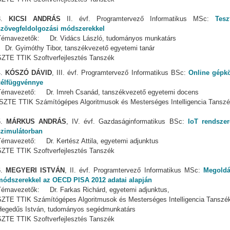
3.
KICSI ANDRÁS
II. évf. Programtervező Informatikus MSc:
Tesz
szövegfeldolgozási módszerekkel
Témavezetők: Dr. Vidács László, tudományos munkatárs
Dr. Gyimóthy Tibor, tanszékvezető egyetemi tanár
SZTE TTIK Szoftverfejlesztés Tanszék
4.
KÓSZÓ DÁVID
, III. évf. Programtervező Informatikus BSc:
Online gépk
célfüggvénnye
Témavezető: Dr. Imreh Csanád, tanszékvezető egyetemi docens
SZTE TTIK Számítógépes Algoritmusok és Mesterséges Intelligencia Tansz
5.
MÁRKUS ANDRÁS
, IV. évf. Gazdaságinformatikus BSc:
IoT rendszer
szimulátorban
Témavezető: Dr. Kertész Attila, egyetemi adjunktus
SZTE TTIK Szoftverfejlesztés Tanszék
6.
MEGYERI ISTVÁN
, II. évf. Programtervező Informatikus MSc:
Megoldás
módszerekkel az OECD PISA 2012 adatai alapján
Témavezetők: Dr. Farkas Richárd, egyetemi adjunktus,
SZTE TTIK Számítógépes Algoritmusok és Mesterséges Intelligencia Tanszé
Hegedűs István, tudományos segédmunkatárs
SZTE TTIK Szoftverfejlesztés Tanszék