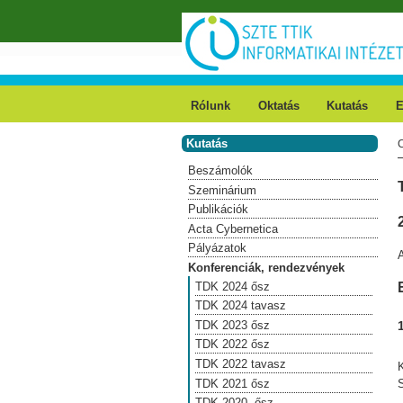
Ugrás a tartalomra
Rólunk
Oktatás
Kutatás
E
Kutatás
Beszámolók
Szeminárium
Publikációk
Acta Cybernetica
Pályázatok
A
Konferenciák, rendezvények
TDK 2024 ősz
TDK 2024 tavasz
TDK 2023 ősz
TDK 2022 ősz
TDK 2022 tavasz
TDK 2021 ősz
S
TDK 2020. ősz