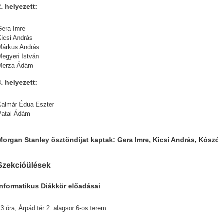
2. helyezett:
Gera Imre
Kicsi András
Márkus András
Megyeri István
Merza Ádám
3. helyezett:
Kalmár Édua Eszter
Patai Ádám
Morgan Stanley ösztöndíjat kaptak: Gera Imre, Kicsi András, Kószó
Szekcióülések
Informatikus Diákkör előadásai
3 óra, Árpád tér 2. alagsor 6-os terem