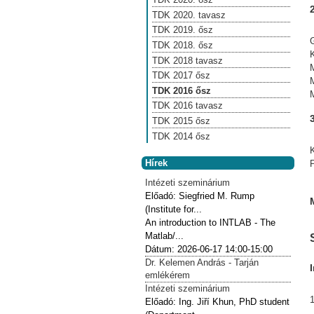
TDK 2020. tavasz
TDK 2019. ősz
TDK 2018. ősz
TDK 2018 tavasz
TDK 2017 ősz
TDK 2016 ősz
TDK 2016 tavasz
TDK 2015 ősz
TDK 2014 ősz
Hírek
Intézeti szeminárium
Előadó:
Siegfried M. Rump
(Institute for...
An introduction to INTLAB - The
Matlab/...
Dátum:
2026-06-17
14:00-15:00
Dr. Kelemen András - Tarján
emlékérem
Intézeti szeminárium
1
Előadó:
Ing. Jiří Khun, PhD student