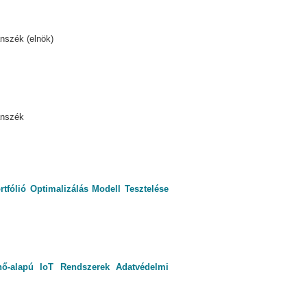
szék (elnök)
anszék
tfólió Optimalizálás Modell Tesztelése
hő-alapú IoT Rendszerek Adatvédelmi