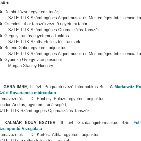
sűri:
Dr. Dombi József egyetemi tanár,
SZTE TTIK Számítógépes Algoritmusok és Mesterséges Intelligencia Tan
Dr. Csendes Tibor tanszékvezető egyetemi tanár
SZTE TTIK Számítógépes Optimalizálás Tanszék
Dr. Gergely Tamás egyetemi adjunktus
SZTE TTIK Szoftverfejlesztés Tanszék
Dr. Berend Gábor egyetemi adjunktus
SZTE TTIK Számítógépes Algoritmusok és Mesterséges Intelligencia T
r. Gyuricza György vice president
Morgan Stanley Hungary
1.
GERA IMRE
, II. évf. Programtervező Informatikus Bsc:
A Markowitz Por
Szűrt Kovariancia-mátrixokon
Témavezetők: Dr. Bánhelyi Balázs, egyetemi adjunktus
London András, egyetemi tanársegéd,
SZTE TTIK Számítógépes Optimalizálás Tanszék
2.
KALMÁR ÉDUA ESZTER
, III. évf. Gazdaságinformatikus BSc:
Fel
Szempontú Vizsgálata
Témavezetők: Dr. Kertész Attila, egyetemi adjunktus
SZTE TTIK Szoftverfejlesztés Tanszék