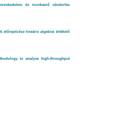
kereskedelem és munkaerő vándorlás
előrejelzése lineáris algebrai értékelő
hodology to analyse high-throughput