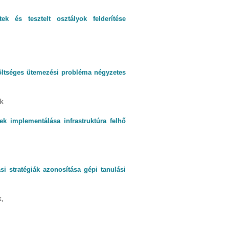
tek és tesztelt osztályok felderítése
öltséges ütemezési probléma négyzetes
ék
ek implementálása infrastruktúra felhő
i stratégiák azonosítása gépi tanulási
k,