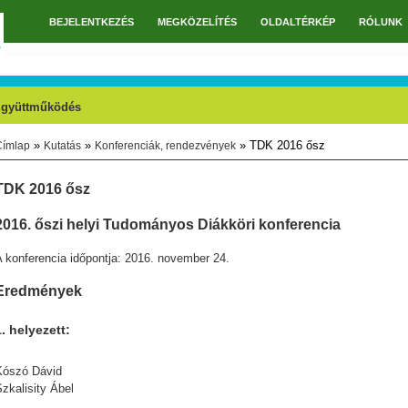
BEJELENTKEZÉS
MEGKÖZELÍTÉS
OLDALTÉRKÉP
RÓLUNK
Főmenü
gyüttműködés
»
»
» TDK 2016 ősz
Címlap
Kutatás
Konferenciák, rendezvények
Jelenlegi hely
TDK 2016 ősz
2016. őszi helyi Tudományos Diákköri konferencia
 konferencia időpontja: 2016. november 24.
Eredmények
1. helyezett:
Kószó Dávid
zkalisity Ábel