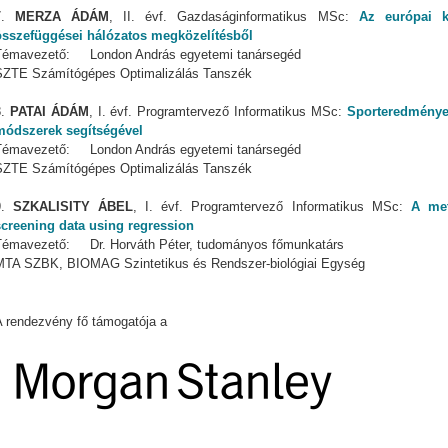
7.
MERZA ÁDÁM
, II. évf. Gazdaságinformatikus MSc:
Az európai 
összefüggései hálózatos megközelítésből
Témavezető: London András egyetemi tanársegéd
SZTE Számítógépes Optimalizálás Tanszék
8.
PATAI ÁDÁM
, I. évf. Programtervező Informatikus MSc:
Sporteredmények 
módszerek segítségével
Témavezető: London András egyetemi tanársegéd
SZTE Számítógépes Optimalizálás Tanszék
9.
SZKALISITY ÁBEL
, I. évf. Programtervező Informatikus MSc:
A met
screening data using regression
Témavezető: Dr. Horváth Péter, tudományos főmunkatárs
MTA SZBK, BIOMAG Szintetikus és Rendszer-biológiai Egység
A rendezvény fő támogatója a