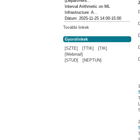
(Department...
Z
Interval Arithmetic on ML
Infrastructure: A...
Dátum:
2025-11-25
14:00-15:00
További linkek
Gyorslinkek
[SZTE]
[TTIK]
[TIK]
[Webmail]
D
[STUD]
[NEPTUN]