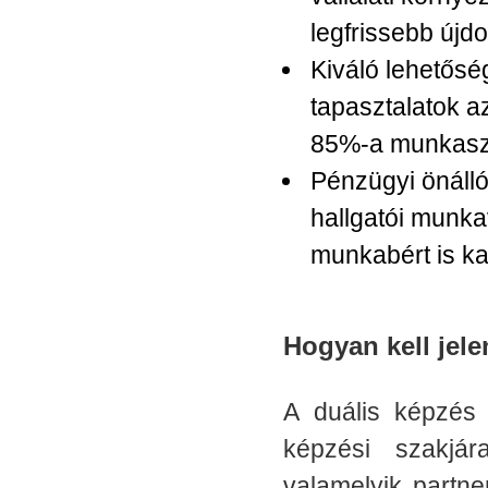
legfrissebb újd
Kiváló lehetős
tapasztalatok a
85%-a munkaszer
​Pénzügyi önáll
hallgatói munka
munkabért is k
Hogyan kell jele
A duális képzés
képzési szakjár
valamelyik partn