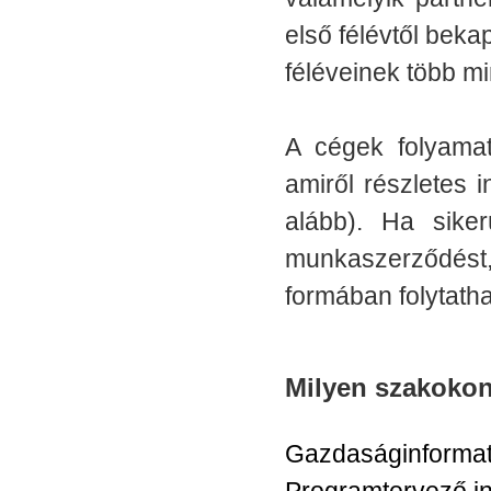
első félévtől beka
féléveinek több min
A cégek folyamat
amiről részletes 
alább). Ha sike
munkaszerződést,
formában folytath
Milyen szakokon
Gazdaságinformat