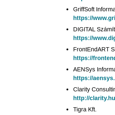
GriffSoft Informa
https://www.gri
DIGITAL Számítá
https://www.di
FrontEndART Szo
https://fronte
AENSys Informat
https://aensys
Clarity Consulti
http://clarity.h
Tigra Kft.