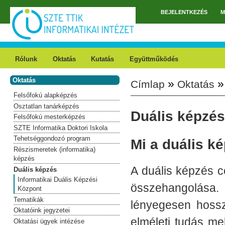
Ugrás a tartalomra
BEJELENTKEZÉS
M
Főmenü
Rólunk
Oktatás
Kutatás
Együttműködés
Oktatás
»
»
Címlap
Oktatás
Jelenlegi hely
Felsőfokú alapképzés
Osztatlan tanárképzés
Duális képzés
Felsőfokú mesterképzés
SZTE Informatika Doktori Iskola
Tehetséggondozó program
Mi a duális k
Részismeretek (informatika)
képzés
A duális képzés c
Duális képzés
Informatikai Duális Képzési
összehangolás
Központ
Tematikák
lényegesen hossz
Oktatóink jegyzetei
elméleti tudás me
Oktatási ügyek intézése