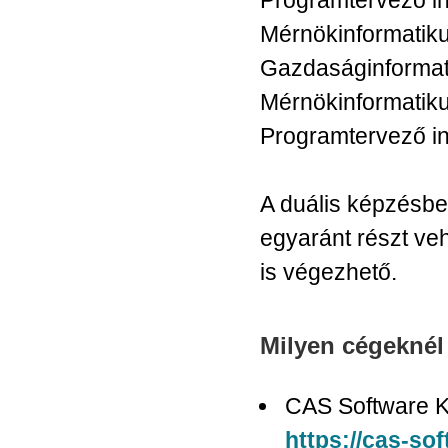
Programtervező i
Mérnökinformatik
Gazdaságinforma
Mérnökinformatik
Programtervező i
A duális képzésbe
egyaránt részt ve
is végezhető.
Milyen cégeknél 
CAS Software Kf
https://cas-sof