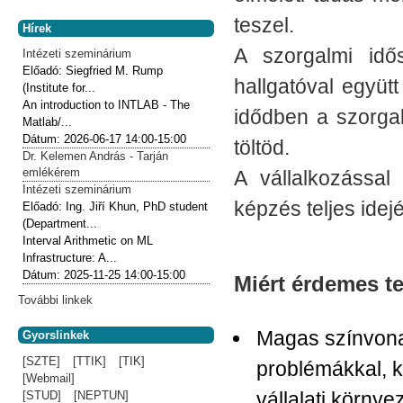
teszel.
Hírek
A szorgalmi idő
Intézeti szeminárium
Előadó:
Siegfried M. Rump
hallgatóval együtt
(Institute for...
An introduction to INTLAB - The
idődben a szorgal
Matlab/...
Dátum:
2026-06-17
14:00-15:00
töltöd.
Dr. Kelemen András - Tarján
emlékérem
A vállalkozással
Intézeti szeminárium
képzés teljes idej
Előadó:
Ing. Jiří Khun, PhD student
(Department...
Interval Arithmetic on ML
Infrastructure: A...
Dátum:
2025-11-25
14:00-15:00
Miért érdemes te
További linkek
Magas színvonal
Gyorslinkek
[SZTE]
[TTIK]
[TIK]
problémákkal, k
[Webmail]
vállalati körny
[STUD]
[NEPTUN]