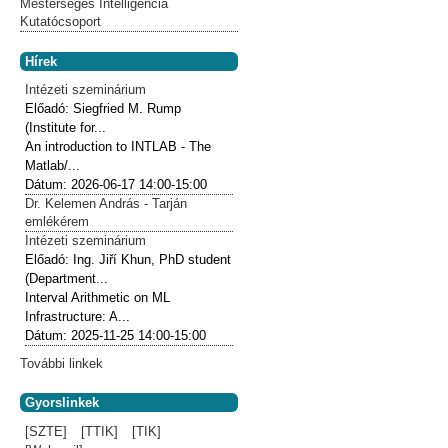
Mesterséges Intelligencia
Kutatócsoport
Hírek
Intézeti szeminárium
Előadó:
Siegfried M. Rump
(Institute for...
An introduction to INTLAB - The
Matlab/...
Dátum:
2026-06-17
14:00-15:00
Dr. Kelemen András - Tarján
emlékérem
Intézeti szeminárium
Előadó:
Ing. Jiří Khun, PhD student
(Department...
Interval Arithmetic on ML
Infrastructure: A...
Dátum:
2025-11-25
14:00-15:00
További linkek
Gyorslinkek
[SZTE]
[TTIK]
[TIK]