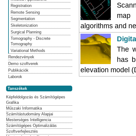
Scann
Registration
Remote Sensing
map 
Segmentation
algorithms and ne
Skeletonization
Surgical Planning
Digita
Tomography - Discrete
Tomography
The w
Variational Methods
Rendezvények
has b
Demo szoftverek
elevation model (
Publikációk
Laborok
Tanszékek
Képfeldolgozás és Számítógépes
Grafika
Műszaki Informatika
Számítástudomány Alapjai
Mesterséges Intelligencia
Számítógépes Optimalizálás
Szoftverfejlesztés