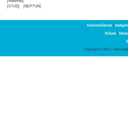
[Webmail]
[STUD]
[NEPTUN]
Felvételizőknek
|
Hallgat
Rólunk
|
Oktat
E
Copyright © 2014, Informati