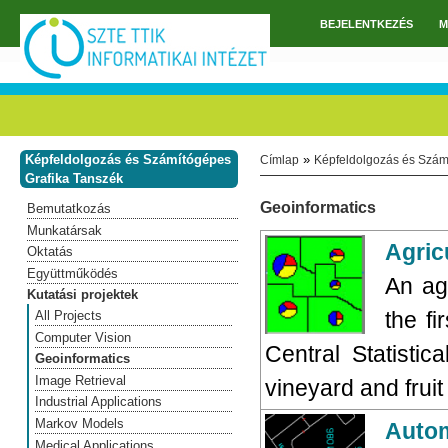
Ugrás a tartalomra
BEJELENTKEZÉS
M
Főmenü
Képfeldolgozás és Számítógépes
»
Címlap
Képfeldolgozás és Szám
Jelenlegi hely
Grafika Tanszék
Geoinformatics
Bemutatkozás
Munkatársak
Agricu
Oktatás
Együttműködés
An agr
Kutatási projektek
the fi
All Projects
Computer Vision
Central Statistic
Geoinformatics
Image Retrieval
vineyard and fruit
Industrial Applications
Markov Models
Autom
Medical Applications