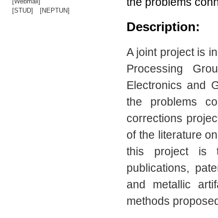
the problems conn
[Webmail]
[STUD]
[NEPTUN]
Description:
A joint project is
Processing Gro
Electronics and 
the problems co
corrections proje
of the literature 
this project is 
publications, pa
and metallic art
methods proposed t