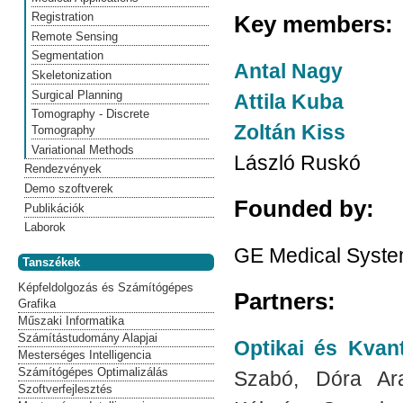
Registration
Key members:
Remote Sensing
Segmentation
Antal Nagy
Skeletonization
Surgical Planning
Attila Kuba
Tomography - Discrete
Zoltán Kiss
Tomography
Variational Methods
László Ruskó
Rendezvények
Demo szoftverek
Founded by:
Publikációk
Laborok
GE Medical Syst
Tanszékek
Képfeldolgozás és Számítógépes
Partners:
Grafika
Műszaki Informatika
Számítástudomány Alapjai
Optikai és Kvan
Mesterséges Intelligencia
Számítógépes Optimalizálás
Szabó, Dóra Ara
Szoftverfejlesztés