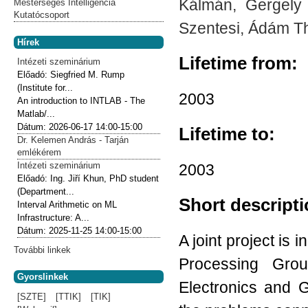
Kálmán, Gergely 
Mesterséges Intelligencia
Kutatócsoport
Szentesi, Ádám Th
Hírek
Lifetime from:
Intézeti szeminárium
Előadó:
Siegfried M. Rump
(Institute for...
2003
An introduction to INTLAB - The
Matlab/...
Dátum:
2026-06-17
14:00-15:00
Lifetime to:
Dr. Kelemen András - Tarján
emlékérem
Intézeti szeminárium
2003
Előadó:
Ing. Jiří Khun, PhD student
(Department...
Short descript
Interval Arithmetic on ML
Infrastructure: A...
Dátum:
2025-11-25
14:00-15:00
A joint project is
További linkek
Processing Gro
Gyorslinkek
Electronics and 
[SZTE]
[TTIK]
[TIK]