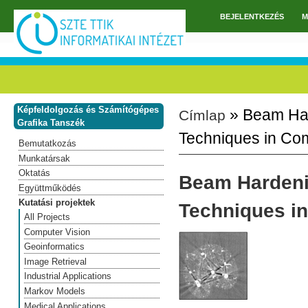
Ugrás a tartalomra
BEJELENTKEZÉS
M
Főmenü
Képfeldolgozás és Számítógépes
» Beam Hard
Címlap
Jelenlegi hely
Grafika Tanszék
Techniques in Co
Bemutatkozás
Munkatársak
Oktatás
Beam Hardenin
Együttműködés
Kutatási projektek
Techniques i
All Projects
Computer Vision
Geoinformatics
Image Retrieval
Industrial Applications
Markov Models
Medical Applications