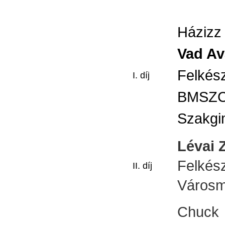
Házizz
Vad Av
Felkés
I. díj
BMSZC 
Szakgi
Lévai 
Felkész
II. díj
Városm
Chuck