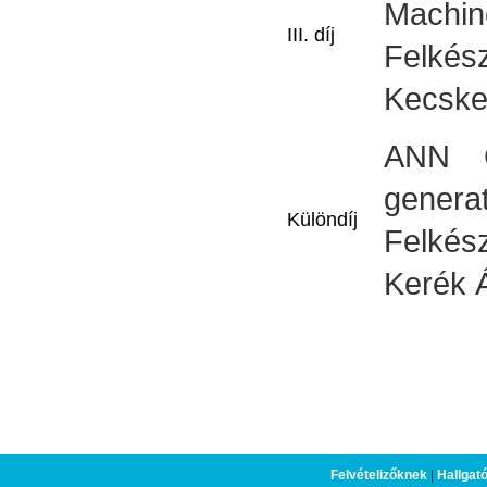
Machin
III. díj
Felkész
Kecske
ANN 
generat
Különdíj
Felkész
Kerék 
Felvételizőknek
|
Hallgat