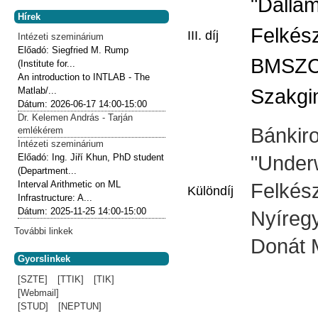
"Dalla
Hírek
Felkész
III. díj
Intézeti szeminárium
Előadó:
Siegfried M. Rump
BMSZC B
(Institute for...
An introduction to INTLAB - The
Matlab/...
Szakgi
Dátum:
2026-06-17
14:00-15:00
Dr. Kelemen András - Tarján
Bánkir
emlékérem
Intézeti szeminárium
Előadó:
Ing. Jiří Khun, PhD student
"Under
(Department...
Interval Arithmetic on ML
Felkész
Különdíj
Infrastructure: A...
Dátum:
2025-11-25
14:00-15:00
Nyíre
További linkek
Donát 
Gyorslinkek
[SZTE]
[TTIK]
[TIK]
[Webmail]
[STUD]
[NEPTUN]