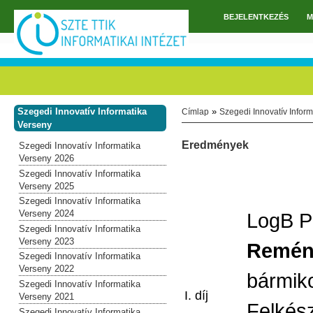
Ugrás a tartalomra
BEJELENTKEZÉS
M
Főmenü
Szegedi Innovatív Informatika
»
Címlap
Szegedi Innovatív Infor
Jelenlegi hely
Verseny
Eredmények
Szegedi Innovatív Informatika
Verseny 2026
Szegedi Innovatív Informatika
Verseny 2025
Szegedi Innovatív Informatika
Verseny 2024
LogB P
Szegedi Innovatív Informatika
Verseny 2023
Remény
Szegedi Innovatív Informatika
Verseny 2022
bármik
Szegedi Innovatív Informatika
I. díj
Verseny 2021
Felkész
Szegedi Innovatív Informatika