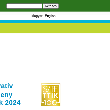
Keresés
Keresés űrlap
Magyar
English
atív
seny
k 2024