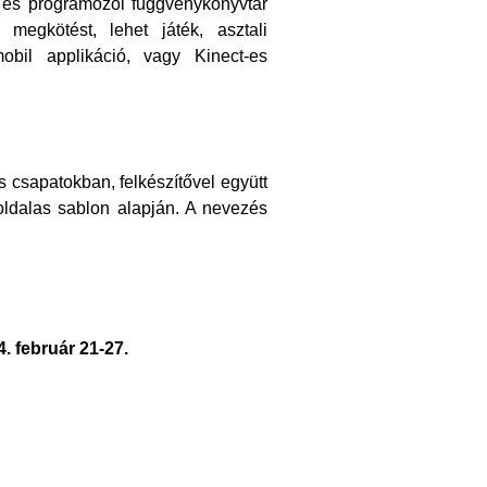
v és programozói függvénykönyvtár
 megkötést, lehet játék, asztali
obil applikáció, vagy Kinect-es
s csapatokban, felkészítővel együtt
ldalas sablon alapján. A nevezés
4. február 21-27
.