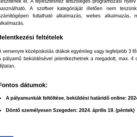
készítenek el. A fejlesztéshez tetszőleges programozási nyel
használható. A szoftver kategóriáját illetően nem teszünk
számítógépen futtatható alkalmazás, webes alkalmazás, m
alkalmazás.
Jelentkezési feltételek
A versenyre középiskolás diákok egyénileg vagy legfeljebb 3 fő
a pályamű beküldésével jelentkezhetnek a megadott, max. 4 o
díjtalan.
Fontos dátumok:
A pályamunkák feltöltése, beküldési határidő online:
202
Döntő személyesen Szegeden: 2024. április 19. (péntek)