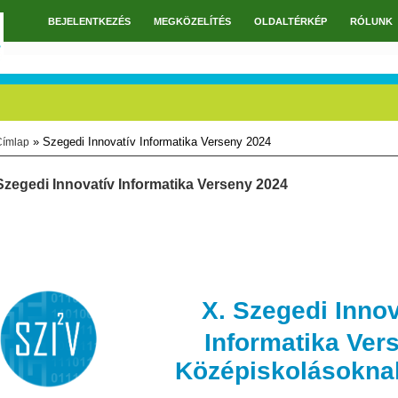
BEJELENTKEZÉS
MEGKÖZELÍTÉS
OLDALTÉRKÉP
RÓLUNK
Főmenü
» Szegedi Innovatív Informatika Verseny 2024
Címlap
Jelenlegi hely
Szegedi Innovatív Informatika Verseny 2024
X. Szegedi Innov
Informatika Ver
Középiskolásokna