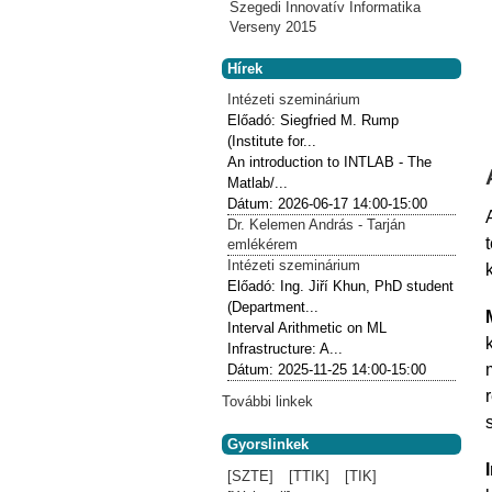
Szegedi Innovatív Informatika
Verseny 2015
Hírek
Intézeti szeminárium
Előadó:
Siegfried M. Rump
(Institute for...
An introduction to INTLAB - The
Matlab/...
Dátum:
2026-06-17
14:00-15:00
Dr. Kelemen András - Tarján
emlékérem
Intézeti szeminárium
Előadó:
Ing. Jiří Khun, PhD student
(Department...
Interval Arithmetic on ML
Infrastructure: A...
Dátum:
2025-11-25
14:00-15:00
További linkek
Gyorslinkek
[SZTE]
[TTIK]
[TIK]