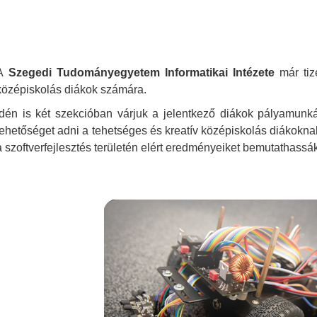
A
Szegedi Tudományegyetem Informatikai Intézete
már tiz
középiskolás diákok számára.
Idén is ké
t szekcióban várjuk a jelentkező diákok pályamunká
lehetőséget adni a tehetséges és kreatív középiskolás diákokna
a szoftverfejlesztés területén elért eredményeiket bemutathass