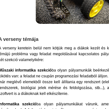
A verseny témája
A verseny keretein belül nem kötjük meg a diákok kezét és kre
témájú probléma vagy feladat megoldásával kapcsolatos pál
két szekció valamelyikére:
Műszaki informatika szekció
ba olyan pályamunkák beérkezé
kikötés van: a feladat ne csupán programozási feladatból álljon.
már meglévő elemekből össze kell állítania egy rendszert (elekt
rendszerek, biológiai jelek mérése és feldolgozása, stb...)
szoftvert is a diákoknak kell elkészítenie.
Informatika szekció
ba olyan pályamunkákat várunk, amel