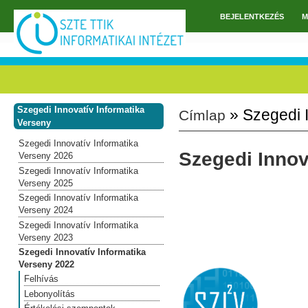
Ugrás a tartalomra
BEJELENTKEZÉS
M
Főmenü
Szegedi Innovatív Informatika
» Szegedi I
Címlap
Jelenlegi hely
Verseny
Szegedi Innovatív Informatika
Szegedi Innov
Verseny 2026
Szegedi Innovatív Informatika
Verseny 2025
Szegedi Innovatív Informatika
Verseny 2024
Szegedi Innovatív Informatika
Verseny 2023
Szegedi Innovatív Informatika
Verseny 2022
Felhívás
Lebonyolítás