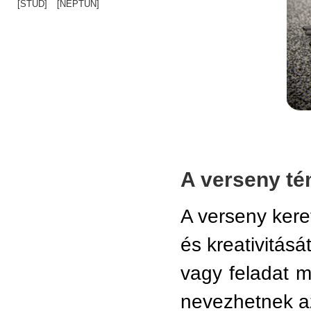
[STUD]
[NEPTUN]
A verseny t
A verseny kere
és kreativitásá
vagy feladat 
nevezhetnek az