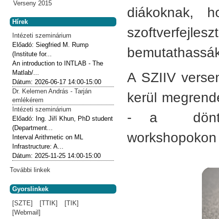
Verseny 2015
diákoknak, 
Hírek
szoftverfejl
Intézeti szeminárium
Előadó:
Siegfried M. Rump
bemutathassák
(Institute for...
An introduction to INTLAB - The
Matlab/...
A SZIIV versen
Dátum:
2026-06-17
14:00-15:00
Dr. Kelemen András - Tarján
kerül megrende
emlékérem
Intézeti szeminárium
- a döntős 
Előadó:
Ing. Jiří Khun, PhD student
(Department...
workshopokon é
Interval Arithmetic on ML
Infrastructure: A...
Dátum:
2025-11-25
14:00-15:00
További linkek
Gyorslinkek
[SZTE]
[TTIK]
[TIK]
[Webmail]