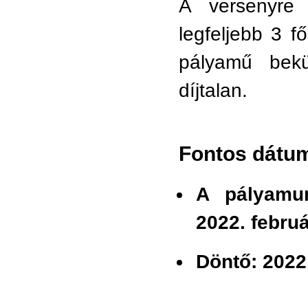
A versenyre 
legfeljebb 3 f
pályamű bekü
díjtalan.
Fontos dátu
A pályamun
2022. februá
Döntő: 2022.