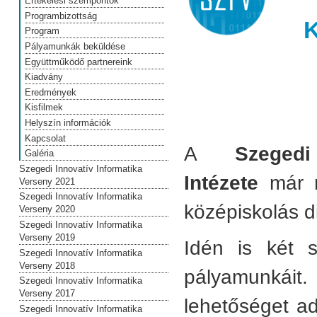
Értékelési szempontok
Programbizottság
K
Program
Pályamunkák beküldése
Együttműködő partnereink
Kiadvány
Eredmények
Kisfilmek
Helyszín információk
Kapcsolat
A
Szeged
Galéria
Szegedi Innovatív Informatika
Intézete
már 
Verseny 2021
Szegedi Innovatív Informatika
középiskolás d
Verseny 2020
Szegedi Innovatív Informatika
Verseny 2019
Idén is ké
t 
Szegedi Innovatív Informatika
Verseny 2018
pályamunkáit.
Szegedi Innovatív Informatika
Verseny 2017
lehetőséget ad
Szegedi Innovatív Informatika