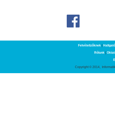
Felvételizőknek
|
Hallgat
Rólunk
|
Oktat
E
Copyright © 2014, Informati