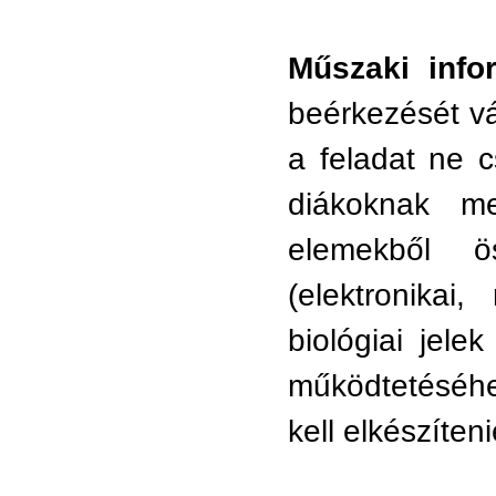
Műszaki info
beérkezését vá
a feladat ne c
diákoknak m
elemekből ö
(elektronikai,
biológiai jele
működtetéséhe
kell elkészíteni