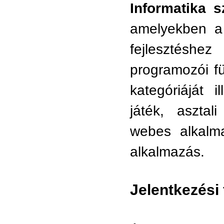
Informatika s
amelyekben a 
fejlesztéshe
programozói f
kategóriáját 
játék, asztal
webes alkalma
alkalmazás.
Jelentkezési 