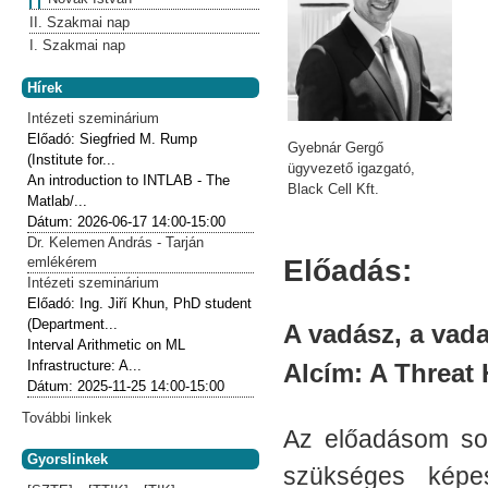
II. Szakmai nap
I. Szakmai nap
Hírek
Intézeti szeminárium
Előadó:
Siegfried M. Rump
Gyebnár Gergő
(Institute for...
ügyvezető igazgató,
An introduction to INTLAB - The
Black Cell Kft.
Matlab/...
Dátum:
2026-06-17
14:00-15:00
Dr. Kelemen András - Tarján
emlékérem
Előadás:
Intézeti szeminárium
Előadó:
Ing. Jiří Khun, PhD student
(Department...
A vadász, a vada
Interval Arithmetic on ML
Infrastructure: A...
Alcím: A Threat
Dátum:
2025-11-25
14:00-15:00
További linkek
Az előadásom sor
Gyorslinkek
szükséges képes