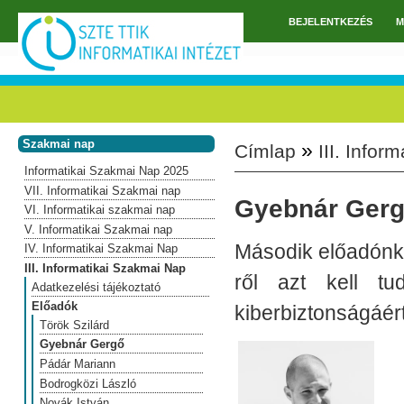
Ugrás a tartalomra
BEJELENTKEZÉS
M
Főmenü
Szakmai nap
»
Címlap
III. Info
Jelenlegi hely
Informatikai Szakmai Nap 2025
VII. Informatikai Szakmai nap
Gyebnár Ger
VI. Informatikai szakmai nap
V. Informatikai Szakmai nap
Második előadónk G
IV. Informatikai Szakmai Nap
III. Informatikai Szakmai Nap
ről azt kell tu
Adatkezelési tájékoztató
Előadók
kiberbiztonságáért 
Török Szilárd
Gyebnár Gergő
Pádár Mariann
Bodrogközi László
Novák István