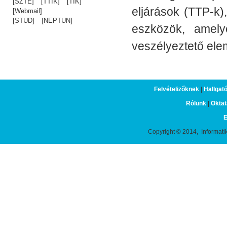
[SZTE]
[TTIK]
[TIK]
eljárások (TTP-k)
[Webmail]
[STUD]
[NEPTUN]
eszközök, amelye
veszélyeztető ele
Felvételizőknek
|
Hallgat
Rólunk
|
Oktat
E
Copyright © 2014, Informati