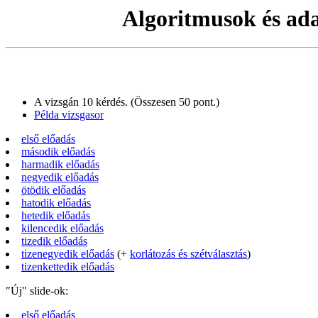
Algoritmusok és adat
A vizsgán 10 kérdés. (Összesen 50 pont.)
Példa vizsgasor
első előadás
második előadás
harmadik előadás
negyedik előadás
ötödik előadás
hatodik előadás
hetedik előadás
kilencedik előadás
tizedik előadás
tizenegyedik előadás
(+
korlátozás és szétválasztás
)
tizenkettedik előadás
"Új" slide-ok:
első előadás