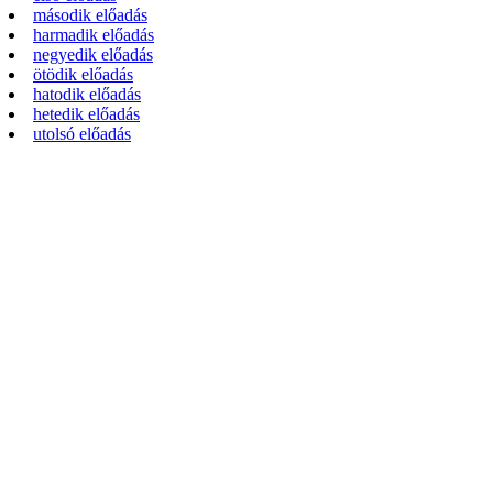
második előadás
harmadik előadás
negyedik előadás
ötödik előadás
hatodik előadás
hetedik előadás
utolsó előadás