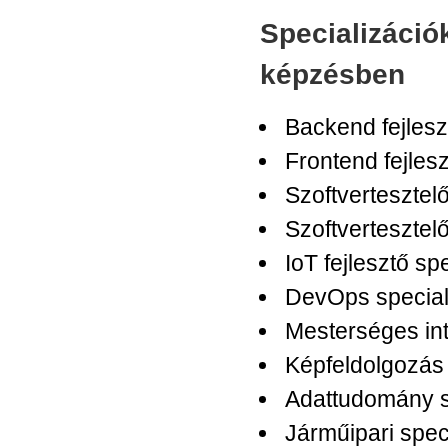
Specializáció
képzésben
Backend fejlesz
Frontend fejlesz
Szoftvertesztelő
Szoftvertesztelő
IoT fejlesztő sp
DevOps special
Mesterséges int
Képfeldolgozás 
Adattudomány s
Járműipari spec