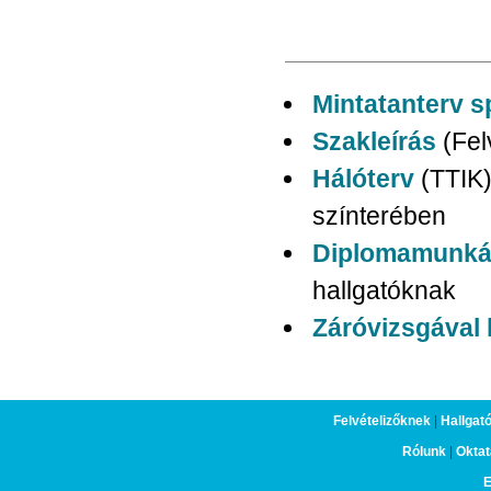
Mintatanterv s
Szakleírás
(Fel
Hálóterv
(TTIK
színterében
Diplomamunkáv
hallgatóknak
Záróvizsgával 
Felvételizőknek
|
Hallgat
Rólunk
|
Oktat
E