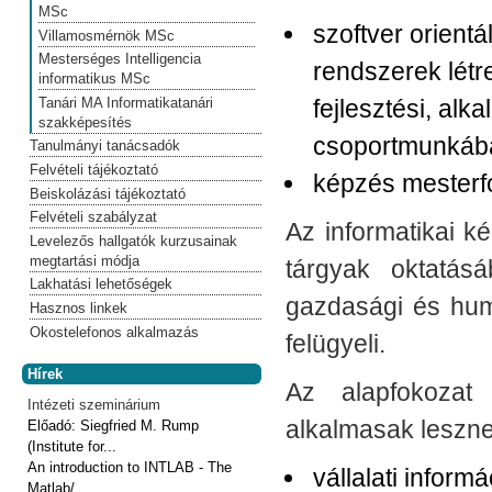
MSc
szoftver orient
Villamosmérnök MSc
Mesterséges Intelligencia
rendszerek létr
informatikus MSc
Tanári MA Informatikatanári
fejlesztési, al
szakképesítés
csoportmunkában
Tanulmányi tanácsadók
Felvételi tájékoztató
képzés mesterfo
Beiskolázási tájékoztató
Felvételi szabályzat
Az informatikai k
Levelezős hallgatók kurzusainak
megtartási módja
tárgyak oktatás
Lakhatási lehetőségek
gazdasági és hum
Hasznos linkek
Okostelefonos alkalmazás
felügyeli.
Hírek
Az alapfokozat 
Intézeti szeminárium
alkalmasak leszn
Előadó:
Siegfried M. Rump
(Institute for...
An introduction to INTLAB - The
vállalati infor
Matlab/...