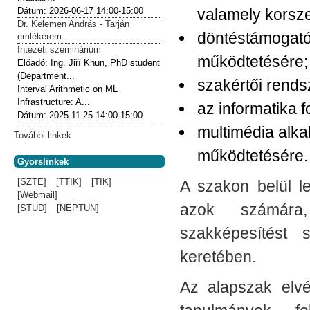
valamely korsz
Dátum:
2026-06-17
14:00-15:00
Dr. Kelemen András - Tarján
döntéstámogató
emlékérem
Intézeti szeminárium
működtetésére;
Előadó:
Ing. Jiří Khun, PhD student
(Department...
szakértői rends
Interval Arithmetic on ML
Infrastructure: A...
az informatika 
Dátum:
2025-11-25
14:00-15:00
multimédia alka
További linkek
működtetésére.
Gyorslinkek
[SZTE]
[TTIK]
[TIK]
A szakon belül l
[Webmail]
azok számára,
[STUD]
[NEPTUN]
szakképesítést 
keretében.
Az alapszak elv