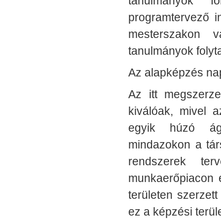
tanulmányok f
programtervező i
mesterszakon v
tanulmányok folyt
Az alapképzés nap
Az itt megszerze
kiválóak, mivel 
egyik húzó ága
mindazokon a társ
rendszerek ter
munkaerőpiacon é
területen szerzet
ez a képzési terü