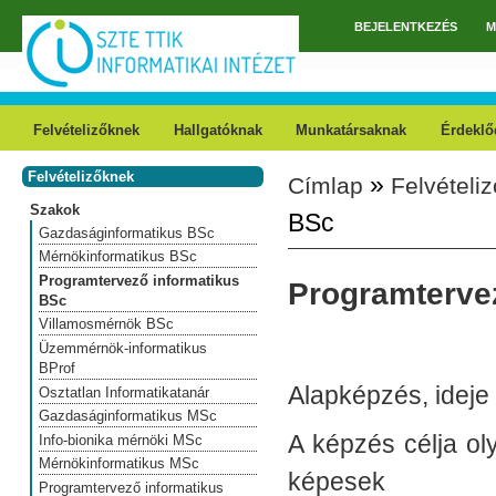
Ugrás a tartalomra
BEJELENTKEZÉS
M
Főmenü
Felvételizőknek
Hallgatóknak
Munkatársaknak
Érdeklő
Felvételizőknek
»
Címlap
Felvételi
Jelenlegi hely
Szakok
BSc
Gazdaságinformatikus BSc
Mérnökinformatikus BSc
Programtervező informatikus
Programterve
BSc
Villamosmérnök BSc
Üzemmérnök-informatikus
BProf
Alapképzés, ideje 
Osztatlan Informatikatanár
Gazdaságinformatikus MSc
A képzés célja ol
Info-bionika mérnöki MSc
Mérnökinformatikus MSc
képesek
Programtervező informatikus